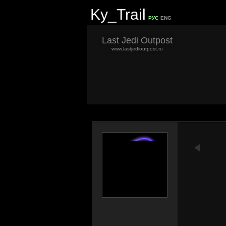
Ky_Trail
РУС
ENG
Last Jedi Outpost
www.lastjedioutpost.ru