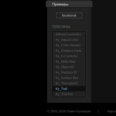
Примеры
facebook
ПЛАГИНЫ:
EffectsChannelEx
Ky_Adjust Color
Ky_Color Variator
Ky_Distance Fade
Ky_G-Corrector
Ky_Milky Way
Ky_Object ID
Ky_Replace ID
Ky_Surface Blur
Ky_Throughout
Ky_Trail
Ky_Trail Pro
© 2001-2026 Павел Кузнецов
|
Карта